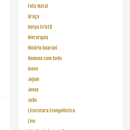
Feliz Natal
Evangelho do Amor
Lucas, o Mais Detalhado e Minucioso
O Filho do H
Graça
dos Evangelhos
Harpa Cristã
Hierarquia
Hinário Guarani
Homens com Sede
Inove
Jejum
Jesus
João
Literatura Evangelística
Live