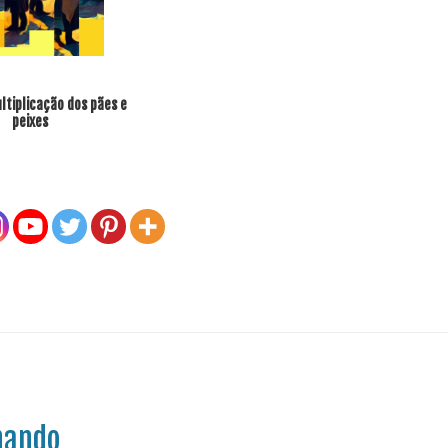
João, o 
tiplicação dos pães e
peixes
hando