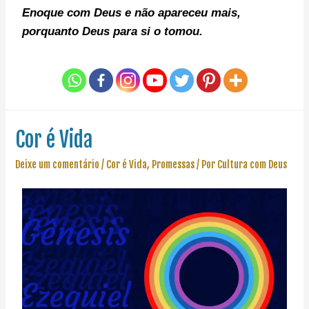
Enoque com Deus e não apareceu mais,
porquanto Deus para si o tomou.
Cor é Vida
Deixe um comentário
/
Cor é Vida
,
Promessas
/ Por
Cultura com Deus