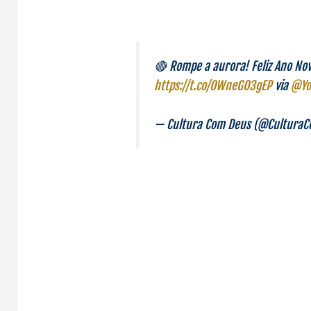
🔴 Rompe a aurora! Feliz Ano No
https://t.co/OWneGO3gEP
via
@Yo
— Cultura Com Deus (@Cultura