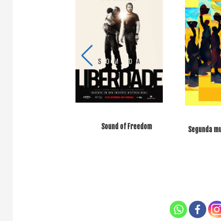
o a Atenção de Todos
Sound of Freedom
Segunda mul