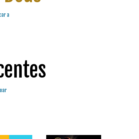
car a
centes
çoar