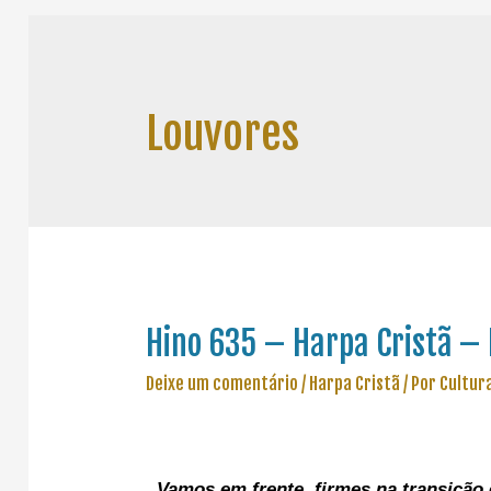
Louvores
Hino 635 – Harpa Cristã – 
Deixe um comentário
/
Harpa Cristã
/ Por
Cultur
Vamos em frente, f
irmes na transição 