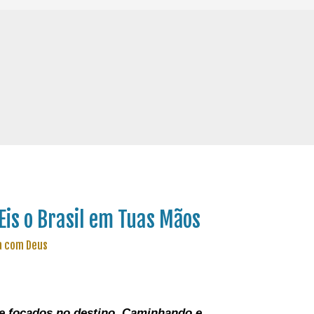
Eis o Brasil em Tuas Mãos
a com Deus
e focados no destino. C
aminhando e