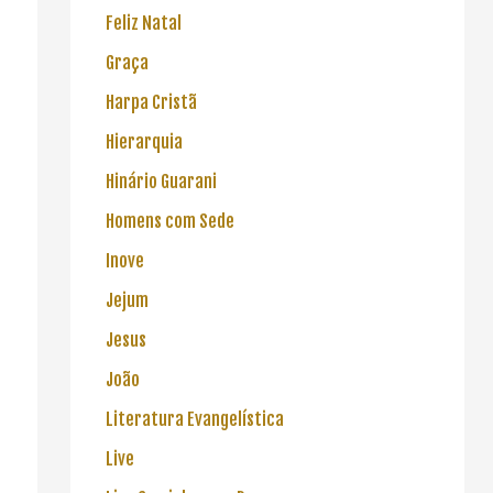
Feliz Natal
Graça
O Filho do H
Harpa Cristã
Hierarquia
Hinário Guarani
Homens com Sede
Evangelho do Amor
Lucas, o Mais Detalhado e Minucioso
dos Evangelhos
Inove
Jejum
Jesus
João
Literatura Evangelística
Live