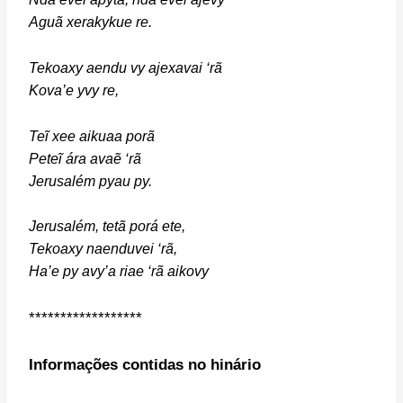
Aguã xerakykue re.
Tekoaxy aendu vy ajexavai ‘rã
Kova’e yvy re,
Teĩ xee aikuaa porã
Peteĩ ára avaẽ ‘rã
Jerusalém pyau py.
Jerusalém, tetã porá ete,
Tekoaxy naenduvei ‘rã,
Ha’e py avy’a riae ‘rã aikovy
******************
Informações contidas no hinário