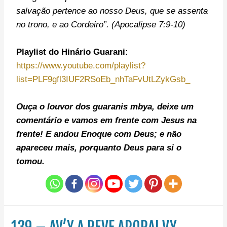
salvação pertence ao nosso Deus, que se assenta
no trono, e ao Cordeiro”. (Apocalipse 7:9-10)
Playlist do Hinário Guarani:
https://www.youtube.com/playlist?
list=PLF9gfl3IUF2RSoEb_nhTaFvUtLZykGsb_
Ouça o louvor dos guaranis mbya, deixe um
comentário e v
amos em frente com Jesus na
frente!
E andou Enoque com Deus; e não
apareceu mais, porquanto Deus para si o
tomou.