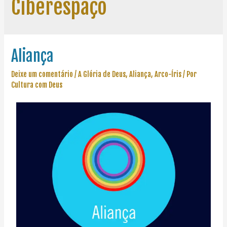
Ciberespaço
Aliança
Deixe um comentário
/
A Glória de Deus
,
Aliança
,
Arco-Íris
/ Por
Cultura com Deus