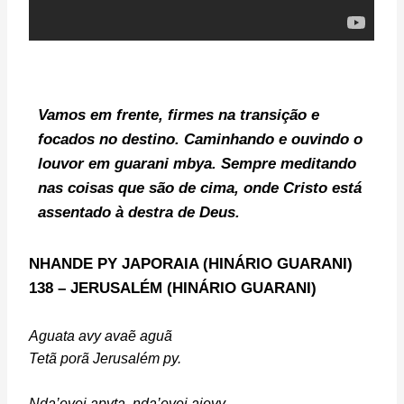
Vamos em frente, firmes na transição e
focados no destino. Caminhando e ouvindo o
louvor em guarani mbya. Sempre meditando
nas coisas que são de cima, onde Cristo está
assentado à destra de Deus.
NHANDE PY JAPORAIA (
HINÁRIO GUARANI)
138 –
JERUSALÉM (HINÁRIO GUARANI)
Aguata avy avaẽ aguã
Tetã porã Jerusalém py.
Nda’evei apyta, nda’evei ajevy