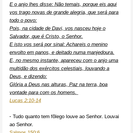
E o anjo lhes disse: Não temais, porque eis aqui
vos trago novas de grande alegria, que será para
todo o povo:
Pois, na cidade de Davi, vos nasceu hoje o
Salvador, que é Cristo, o Senhor.
E isto vos será por sinal: Achareis o menino
envolto em panos, e deitado numa manjedoura.
E, no mesmo instante, apareceu com o anjo uma
multidão dos exércitos celestiais, louvando a
Deus, e dizendo:
Glória a Deus nas alturas, Paz na terra, boa
vontade para com os homens.
Lucas 2:10-14
·
Tudo quanto tem fôlego louve ao Senhor. Louvai
ao Senhor.
Salmos 150:6