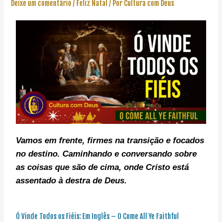
Deixe um comentário
/
Feliz Natal
/ Por
Cultura com Deus
Vamos em frente, f
irmes na transição e focados
no destino. C
aminhando e conversando sobre
as coisas que são de cima, onde Cristo está
assentado à destra de Deus.
Ó Vinde Todos os Fiéis: Em Inglês – O Come All Ye Faithful