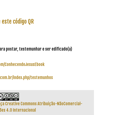
 este código QR
para postar, testemunhar e ser edificado(a)
om/ConhecendoJesusEbook
com.br/index.php/testemunhos
ença Creative Commons Atribuição-NãoComercial-
es 4.0 Internacional