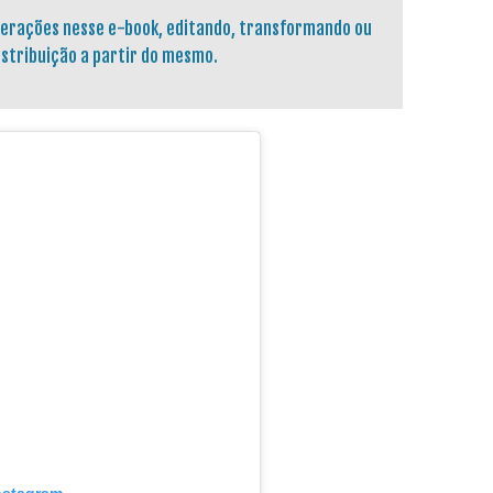
terações nesse e-book, editando, transformando ou
istribuição a partir do mesmo.